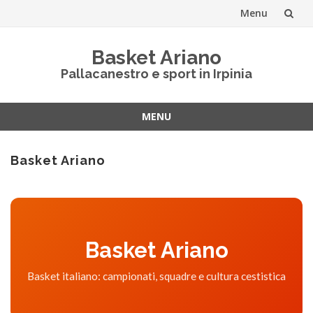
Menu
Vai
Basket Ariano
al
Pallacanestro e sport in Irpinia
contenuto
MENU
Vai
al
Basket Ariano
contenuto
Basket Ariano
Basket italiano: campionati, squadre e cultura cestistica