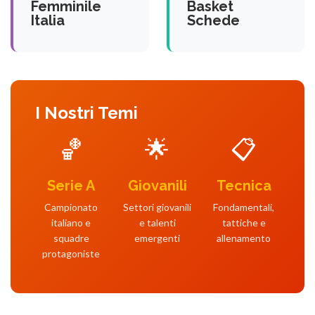
Femminile
Basket
Italia
Schede
I Nostri Temi
🏀
🌟
📋
Serie A
Giovanili
Tecnica
Campionato
Settori giovanili
Fondamentali,
italiano e
e talenti
tattiche e
squadre
emergenti
allenamento
protagoniste