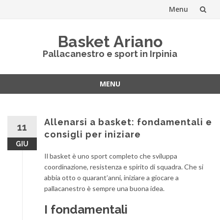
Menu
Vai
Basket Ariano
al
Pallacanestro e sport in Irpinia
contenuto
MENU
Vai
al
contenuto
Allenarsi a basket: fondamentali e
11
consigli per iniziare
GIU
Il basket è uno sport completo che sviluppa
coordinazione, resistenza e spirito di squadra. Che si
abbia otto o quarant’anni, iniziare a giocare a
pallacanestro è sempre una buona idea.
I fondamentali