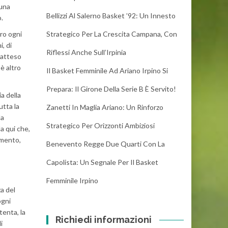
 una
Bellizzi Al Salerno Basket ’92: Un Innesto
.
tro ogni
Strategico Per La Crescita Campana, Con
, di
Riflessi Anche Sull’Irpinia
o atteso
 è altro
Il Basket Femminile Ad Ariano Irpino Si
Prepara: Il Girone Della Serie B È Servito!
ia della
utta la
Zanetti In Maglia Ariano: Un Rinforzo
la
Strategico Per Orizzonti Ambiziosi
a qui che,
amento,
Benevento Regge Due Quarti Con La
Capolista: Un Segnale Per Il Basket
Femminile Irpino
a del
ogni
tenta, la
Richiedi informazioni
i