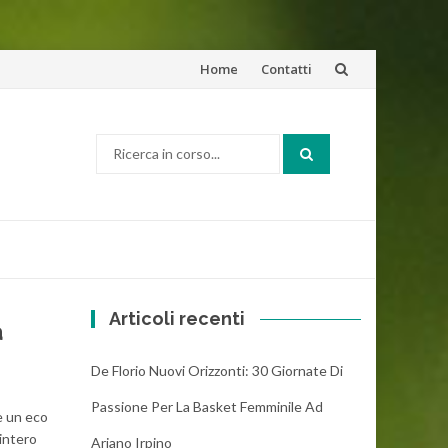
Vai
Home
Contatti
al
Cerca:
contenuto
Articoli recenti
a
De Florio Nuovi Orizzonti: 30 Giornate Di
Passione Per La Basket Femminile Ad
è un eco
’intero
Ariano Irpino