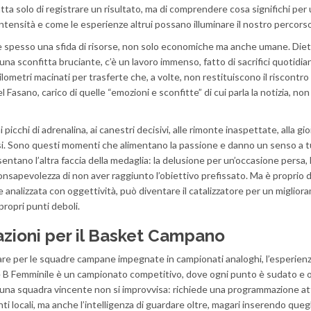
tta solo di registrare un risultato, ma di comprendere cosa significhi per
ntensità e come le esperienze altrui possano illuminare il nostro percorso
i, è spesso una sfida di risorse, non solo economiche ma anche umane. Die
 una sconfitta bruciante, c’è un lavoro immenso, fatto di sacrifici quotidiani
hilometri macinati per trasferte che, a volte, non restituiscono il riscontr
l Fasano, carico di quelle “emozioni e sconfitte” di cui parla la notizia, non
icchi di adrenalina, ai canestri decisivi, alle rimonte inaspettate, alla gio
osi. Sono questi momenti che alimentano la passione e danno un senso a t
esentano l’altra faccia della medaglia: la delusione per un’occasione persa, 
nsapevolezza di non aver raggiunto l’obiettivo prefissato. Ma è proprio d
e analizzata con oggettività, può diventare il catalizzatore per un miglior
propri punti deboli.
cazioni per il Basket Campano
olare per le squadre campane impegnate in campionati analoghi, l’esperienz
e B Femminile è un campionato competitivo, dove ogni punto è sudato e 
di una squadra vincente non si improvvisa: richiede una programmazione at
enti locali, ma anche l’intelligenza di guardare oltre, magari inserendo quegl