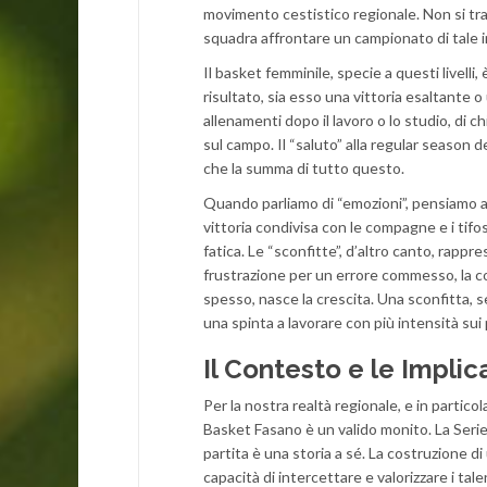
movimento cestistico regionale. Non si tra
squadra affrontare un campionato di tale i
Il basket femminile, specie a questi livell
risultato, sia esso una vittoria esaltante o
allenamenti dopo il lavoro o lo studio, di c
sul campo. Il “saluto” alla regular season de
che la summa di tutto questo.
Quando parliamo di “emozioni”, pensiamo ai p
vittoria condivisa con le compagne e i tif
fatica. Le “sconfitte”, d’altro canto, rappr
frustrazione per un errore commesso, la co
spesso, nasce la crescita. Una sconfitta, s
una spinta a lavorare con più intensità sui 
Il Contesto e le Impli
Per la nostra realtà regionale, e in partic
Basket Fasano è un valido monito. La Seri
partita è una storia a sé. La costruzione 
capacità di intercettare e valorizzare i tal