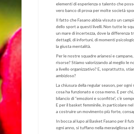
elementi di esperienza o talento che posson
vero banco di prova per molte società spor
Il fatto che Fasano abbia vissuto un campio
dello sport a questi livelli. Non tutte le 
un mare di incertezza, dove la differenza tr
dettagli, di infortuni, di momenti psicol
la giusta mentalità.
Per le nostre squadre arianesi e campane,
risorse? Stiamo valorizzando al meglio le n
a livello organizzativo? E, soprattutto, stia
ambizioso?
La chiusura della regular season, per ogni
cosa ha funzionato e cosa meno. E per chi, 
bilancio di “emozioni e sconfitte”, c’è sempr
E per il basket femminile, in particolare n
a costruire un movimento più forte, consap
In bocca al lupo al Basket Fasano per il fu
ogni anno, si tuffano nella meravigliosa e 