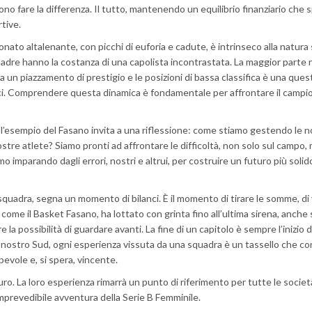
o fare la differenza. Il tutto, mantenendo un equilibrio finanziario che s
tive.
nato altalenante, con picchi di euforia e cadute, è intrinseco alla natura
squadre hanno la costanza di una capolista incontrastata. La maggior parte 
a un piazzamento di prestigio e le posizioni di bassa classifica è una ques
ogici. Comprendere questa dinamica è fondamentale per affrontare il camp
 l’esempio del Fasano invita a una riflessione: come stiamo gestendo le n
ostre atlete? Siamo pronti ad affrontare le difficoltà, non solo sul campo
mo imparando dagli errori, nostri e altrui, per costruire un futuro più solid
 squadra, segna un momento di bilanci. È il momento di tirare le somme, di
come il Basket Fasano, ha lottato con grinta fino all’ultima sirena, anche
e la possibilità di guardare avanti. La fine di un capitolo è sempre l’inizio d
el nostro Sud, ogni esperienza vissuta da una squadra è un tassello che co
evole e, si spera, vincente.
turo. La loro esperienza rimarrà un punto di riferimento per tutte le societ
imprevedibile avventura della Serie B Femminile.