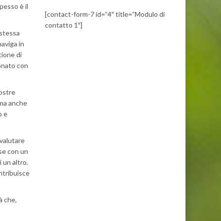
pesso è il
[contact-form-7 id=”4″ title=”Modulo di
contatto 1″]
 stessa
naviga in
tione di
ionato con
ostre
, ma anche
o e
 valutare
 se con un
i un altro.
ntribuisce
à che,