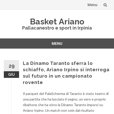
Menu
Vai
Basket Ariano
al
Pallacanestro e sport in Irpinia
contenuto
MENU
Vai
al
contenuto
La Dinamo Taranto sferra lo
29
schiaffo, Ariano Irpino si interroga
GIU
sul futuro in un campionato
rovente
Il parquet del PalaScherma di Taranto è stato teatro di
una partita che ha lasciato il segno, un vero e proprio
ribaltone che ha visto la Dinamo Taranto imporsi su
Ariano Irpino. Un match non solo dal risultato