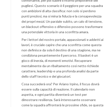
confortante, per poi subire il ritorno prepotente dei
pugliesi. Questo scenario è il peggiore per una squadra
con ambizioni di alta classifica: non solo si perdono
punti preziosi, ma si mina la fiducia e la consapevolezza
dei propri mezzi. Un parziale subito, un calo di tensione,
un blackout offensivo o difensivo possono trasformare
una potenziale vittoria in una sconfitta amara.
Per i lettori del nostro portale, appassionati e addetti ai
lavori, è cruciale capire che una sconfitta come questa
non definisce da sola il destino di una stagione, ma ne
condiziona pesantemente il percorso. Il basket è un
gioco di inerzia, di momenti emotivi. Recuperare
mentalmente da un ribaltamento così netto richiede
carattere, leadership e una profonda analisi da parte
dello staff tecnico e dei giocatori.
Cosa succederà ora? Per Ariano Irpino, il focus dovrà
essere sulla capacità di reazione. Il calendario non
aspetta, e ogni partita diventerà un test per
dimostrare resilienza. Sarà interessante osservare
come la squadra affronterà le prossime sfide, se questa