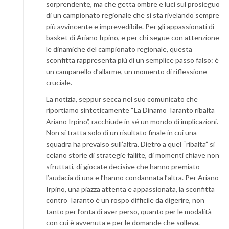
sorprendente, ma che getta ombre e luci sul prosieguo
di un campionato regionale che si sta rivelando sempre
più avvincente e imprevedibile. Per gli appassionati di
basket di Ariano Irpino, e per chi segue con attenzione
le dinamiche del campionato regionale, questa
sconfitta rappresenta più di un semplice passo falso: è
un campanello d’allarme, un momento di riflessione
cruciale.
La notizia, seppur secca nel suo comunicato che
riportiamo sinteticamente “La Dinamo Taranto ribalta
Ariano Irpino”, racchiude in sé un mondo di implicazioni.
Non si tratta solo di un risultato finale in cui una
squadra ha prevalso sull’altra. Dietro a quel “ribalta” si
celano storie di strategie fallite, di momenti chiave non
sfruttati, di giocate decisive che hanno premiato
l’audacia di una e l’hanno condannata l’altra. Per Ariano
Irpino, una piazza attenta e appassionata, la sconfitta
contro Taranto è un rospo difficile da digerire, non
tanto per l’onta di aver perso, quanto per le modalità
con cui è avvenuta e per le domande che solleva.